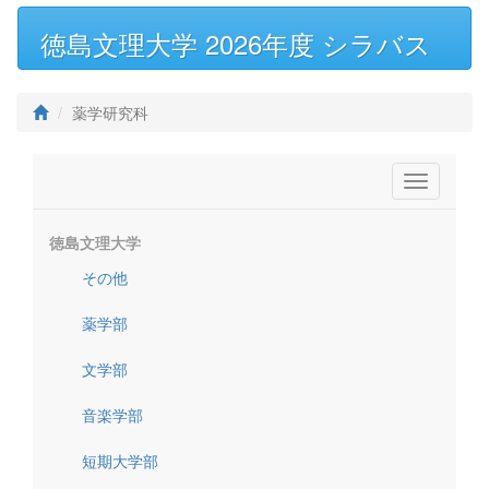
徳島文理大学 2026年度 シラバス
薬学研究科
Toggle
navigatio
徳島文理大学
その他
薬学部
文学部
音楽学部
短期大学部