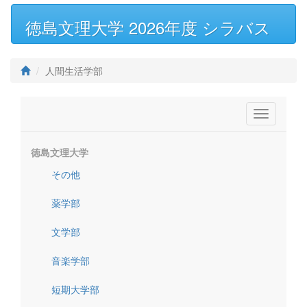
徳島文理大学 2026年度 シラバス
人間生活学部
Toggle
navigatio
徳島文理大学
その他
薬学部
文学部
音楽学部
短期大学部